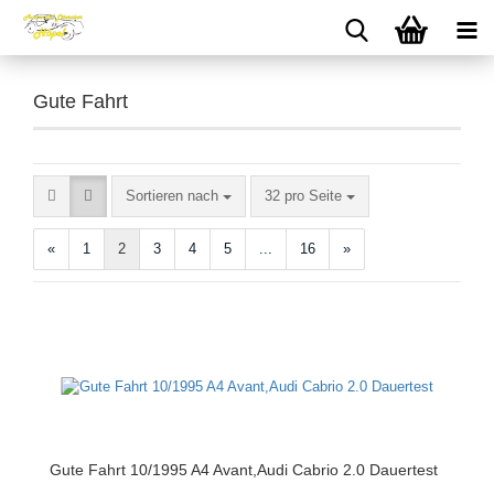
Gute Fahrt
Sortieren nach
pro Seite
Sortieren nach
32 pro Seite
«
1
2
3
4
5
...
16
»
Gute Fahrt 10/1995 A4 Avant,Audi Cabrio 2.0 Dauertest