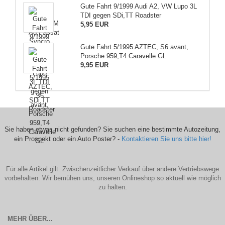
Gute Fahrt 9/1999 Audi A2, VW Lupo 3L
TDI gegen SDi,TT Roadster
5,95 EUR
Gute Fahrt 5/1995 AZTEC, S6 avant,
Porsche 959,T4 Caravelle GL
9,95 EUR
Sie haben etwas nicht gefunden? Sie suchen eine bestimmte Autozeitung,
ein Prospekt oder ein Auto Poster? -
Kontaktieren Sie uns bitte hier!
Für alle Artikel gilt: Zwischenzeitlicher Verkauf über andere Vertriebswege
vorbehalten. Wir bemühen uns, unseren Onlineshop so aktuell wie möglich
zu halten.
MEHR ÜBER...