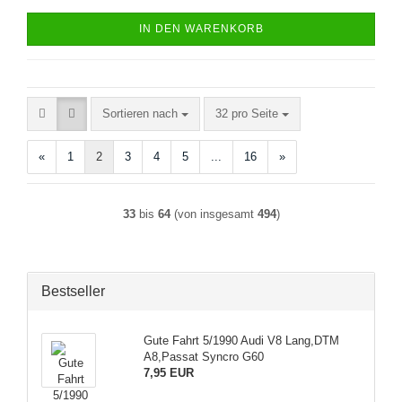
IN DEN WARENKORB
Sortieren nach
pro Seite
Sortieren nach
32 pro Seite
«
1
2
3
4
5
...
16
»
33
bis
64
(von insgesamt
494
)
Bestseller
Gute Fahrt 5/1990 Audi V8 Lang,DTM
A8,Passat Syncro G60
7,95 EUR