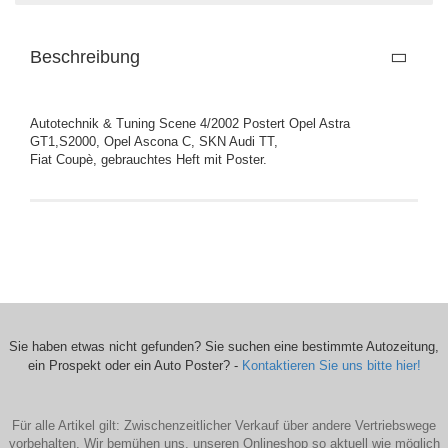
Beschreibung
Autotechnik & Tuning Scene 4/2002 Postert Opel Astra
GT1,S2000, Opel Ascona C, SKN Audi TT,
Fiat Coupè, gebrauchtes Heft mit Poster.
Sie haben etwas nicht gefunden? Sie suchen eine bestimmte Autozeitung,
ein Prospekt oder ein Auto Poster? -
Kontaktieren Sie uns bitte hier!
Für alle Artikel gilt: Zwischenzeitlicher Verkauf über andere Vertriebswege
vorbehalten. Wir bemühen uns, unseren Onlineshop so aktuell wie möglich