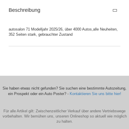
Beschreibung
autosalon 71 Modelljahr 2025/26, über 4000 Autos,alle Neuheiten,
352 Seiten stark, gebrauchter Zustand
Sie haben etwas nicht gefunden? Sie suchen eine bestimmte Autozeitung,
ein Prospekt oder ein Auto Poster? -
Kontaktieren Sie uns bitte hier!
Für alle Artikel gilt: Zwischenzeitlicher Verkauf über andere Vertriebswege
vorbehalten. Wir bemühen uns, unseren Onlineshop so aktuell wie möglich
zu halten.