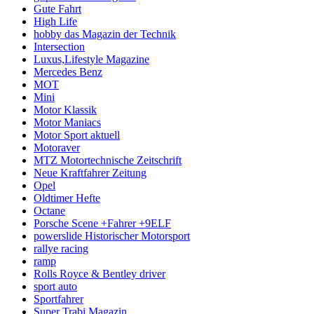
Gute Fahrt
High Life
hobby das Magazin der Technik
Intersection
Luxus,Lifestyle Magazine
Mercedes Benz
MOT
Mini
Motor Klassik
Motor Maniacs
Motor Sport aktuell
Motoraver
MTZ Motortechnische Zeitschrift
Neue Kraftfahrer Zeitung
Opel
Oldtimer Hefte
Octane
Porsche Scene +Fahrer +9ELF
powerslide Historischer Motorsport
rallye racing
ramp
Rolls Royce & Bentley driver
sport auto
Sportfahrer
Super Trabi Magazin