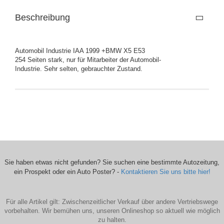
Beschreibung
Automobil Industrie IAA 1999 +BMW X5 E53
254 Seiten stark, nur für Mitarbeiter der Automobil-
Industrie. Sehr selten, gebrauchter Zustand.
Sie haben etwas nicht gefunden? Sie suchen eine bestimmte Autozeitung,
ein Prospekt oder ein Auto Poster? -
Kontaktieren Sie uns bitte hier!
Für alle Artikel gilt: Zwischenzeitlicher Verkauf über andere Vertriebswege
vorbehalten. Wir bemühen uns, unseren Onlineshop so aktuell wie möglich
zu halten.