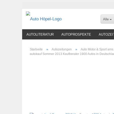
Alle
AUTOLITERATUR
AUTOPROSPEKTE
AUTOZEI
»
»
Startseite
Autozeitungen
Auto Motor & Sport ams
autokauf Sommer 2013 Kaufberater 1900 Autos in Deutschl