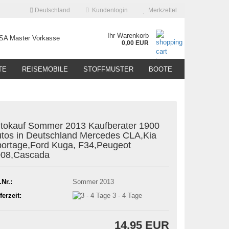
Deutschland
Kundenlogin
Merkzettel
Ihr Warenkorb
0,00 EUR
TE
REISEMOBILE
STOFFMUSTER
BOOTE
tokauf Sommer 2013 Kaufberater 1900
tos in Deutschland Mercedes CLA,Kia
ortage,Ford Kuga, F34,Peugeot
008,Cascada
.Nr.:
Sommer 2013
ferzeit:
3 - 4 Tage
14,95 EUR