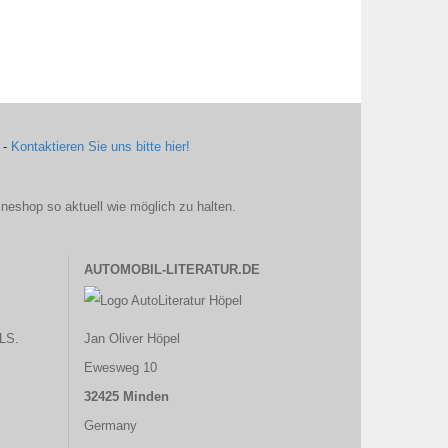
 -
Kontaktieren Sie uns bitte hier!
ineshop so aktuell wie möglich zu halten.
AUTOMOBIL-LITERATUR.DE
LS.
Jan Oliver Höpel
Ewesweg 10
32425 Minden
Germany