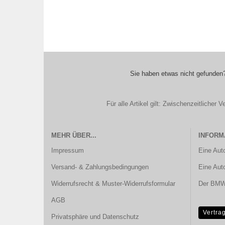
Sie haben etwas nicht gefunden?
Für alle Artikel gilt: Zwischenzeitliche
MEHR ÜBER...
INFORM
Impressum
Eine Aut
Versand- & Zahlungsbedingungen
Eine Aut
Widerrufsrecht & Muster-Widerrufsformular
Der BMW 
AGB
Vertra
Privatsphäre und Datenschutz