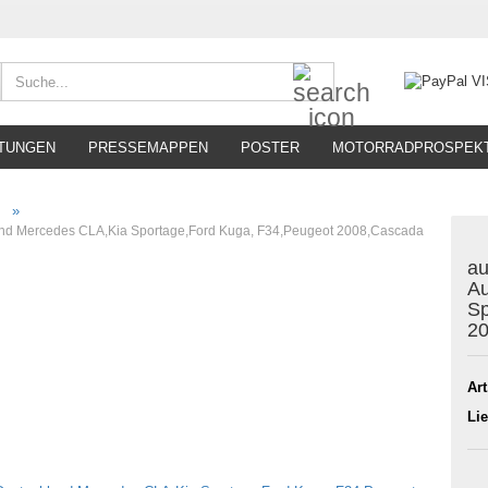
Suche...
TUNGEN
PRESSEMAPPEN
POSTER
MOTORRADPROSPEK
»
and Mercedes CLA,Kia Sportage,Ford Kuga, F34,Peugeot 2008,Cascada
au
Au
Sp
2
Art
Lie