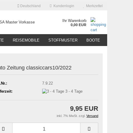
Deutschland
Kundenlogin
Merkzettel
Ihr Warenkorb
0,00 EUR
TE
REISEMOBILE
STOFFMUSTER
BOOTE
to Zeitung classiccars10/2022
.Nr.:
7.9.22
ferzeit:
3 - 4 Tage
9,95 EUR
inkl. 7% MwSt. zzgl.
Versand