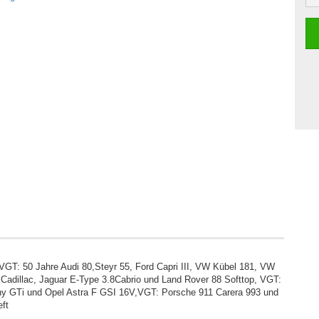
 VGT: 50 Jahre Audi 80,Steyr 55, Ford Capri III, VW Kübel 181, VW
adillac, Jaguar E-Type 3.8Cabrio und Land Rover 88 Softtop, VGT:
ny GTi und Opel Astra F GSI 16V,VGT: Porsche 911 Carera 993 und
ft