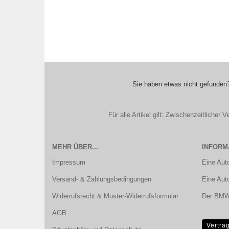
Sie haben etwas nicht gefunden?
Für alle Artikel gilt: Zwischenzeitliche
MEHR ÜBER...
INFORM
Impressum
Eine Aut
Versand- & Zahlungsbedingungen
Eine Aut
Widerrufsrecht & Muster-Widerrufsformular
Der BMW 
AGB
Vertra