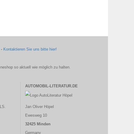
 -
Kontaktieren Sie uns bitte hier!
ineshop so aktuell wie möglich zu halten.
AUTOMOBIL-LITERATUR.DE
LS.
Jan Oliver Höpel
Ewesweg 10
32425 Minden
Germany