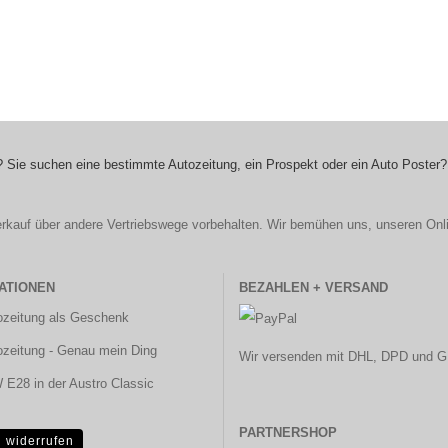
 Sie suchen eine bestimmte Autozeitung, ein Prospekt oder ein Auto Poster?
r Verkauf über andere Vertriebswege vorbehalten. Wir bemühen uns, unseren Onl
ATIONEN
BEZAHLEN + VERSAND
ozeitung als Geschenk
ozeitung - Genau mein Ding
Wir versenden mit DHL, DPD und G
E28 in der Austro Classic
PARTNERSHOP
g widerrufen