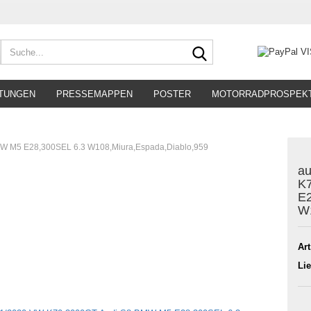
Suche...
TUNGEN
PRESSEMAPPEN
POSTER
MOTORRADPROSPEK
BMW M5 E28,300SEL 6.3 W108,Miura,Espada,Diablo,959
au
K
E2
W1
Art
Lie