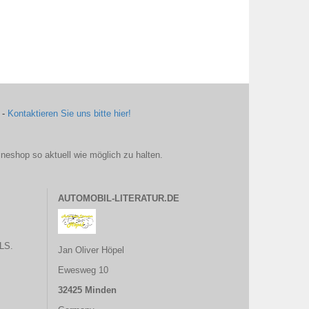
 -
Kontaktieren Sie uns bitte hier!
ineshop so aktuell wie möglich zu halten.
AUTOMOBIL-LITERATUR.DE
LS.
Jan Oliver Höpel
Ewesweg 10
32425 Minden