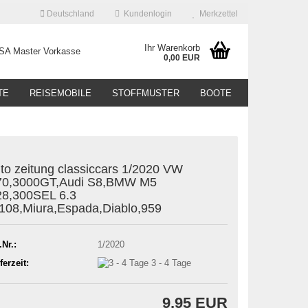
Deutschland
Kundenlogin
Merkzettel
Ihr Warenkorb
0,00 EUR
TE
REISEMOBILE
STOFFMUSTER
BOOTE
to zeitung classiccars 1/2020 VW
70,3000GT,Audi S8,BMW M5
8,300SEL 6.3
08,Miura,Espada,Diablo,959
.Nr.:
1/2020
ferzeit:
3 - 4 Tage
9,95 EUR