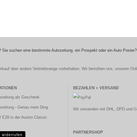
 Sie suchen eine bestimmte Autozeitung, ein Prospekt oder ein Auto Poster?
r Verkauf über andere Vertriebswege vorbehalten. Wir bemühen uns, unseren Onl
ATIONEN
BEZAHLEN + VERSAND
ozeitung als Geschenk
ozeitung - Genau mein Ding
Wir versenden mit DHL, DPD und G
E28 in der Austro Classic
PARTNERSHOP
g widerrufen