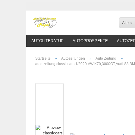
Alle
AUTOLITERATUR
AUTOPROSPEKTE
AUTOZEI
»
»
»
Startseite
Autozeitungen
Auto Zeitung
auto zeitung classiccars 1/2020 VW K70,3000GT,Audi S8,