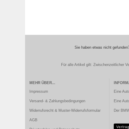
Sie haben etwas nicht gefunden?
Für alle Artikel gilt: Zwischenzeitliche
MEHR ÜBER...
INFORM
Impressum
Eine Aut
Versand- & Zahlungsbedingungen
Eine Aut
Widerrufsrecht & Muster-Widerrufsformular
Der BMW 
AGB
Vertra