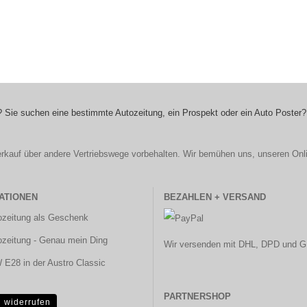
 Sie suchen eine bestimmte Autozeitung, ein Prospekt oder ein Auto Poster?
r Verkauf über andere Vertriebswege vorbehalten. Wir bemühen uns, unseren Onl
ATIONEN
BEZAHLEN + VERSAND
ozeitung als Geschenk
ozeitung - Genau mein Ding
Wir versenden mit DHL, DPD und G
E28 in der Austro Classic
PARTNERSHOP
g widerrufen