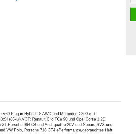
vo V60 Plug-in-Hybrid T8 AWD und Mercedes C300 e T-
.0tSI (85kw),VGT: Renault Clio TCe 90 und Opel Corsa 1.2DI
GT:Porsche 964 C4 und Audi quattro 20V und Subaru SVX und
 und VW Polo, Porsche 718 GT4 ePerformance,gebrauchtes Heft