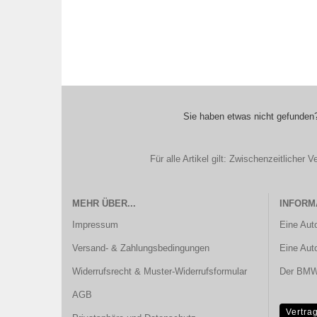
Sie haben etwas nicht gefunden?
Für alle Artikel gilt: Zwischenzeitliche
MEHR ÜBER...
INFORM
Impressum
Eine Aut
Versand- & Zahlungsbedingungen
Eine Aut
Widerrufsrecht & Muster-Widerrufsformular
Der BMW 
AGB
Vertra