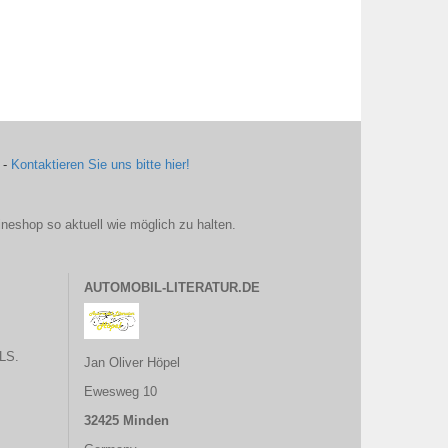
 -
Kontaktieren Sie uns bitte hier!
ineshop so aktuell wie möglich zu halten.
AUTOMOBIL-LITERATUR.DE
LS.
Jan Oliver Höpel
Ewesweg 10
32425 Minden