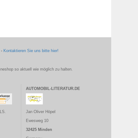
 -
Kontaktieren Sie uns bitte hier!
ineshop so aktuell wie möglich zu halten.
AUTOMOBIL-LITERATUR.DE
LS.
Jan Oliver Höpel
Ewesweg 10
32425 Minden