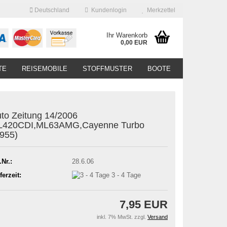
Deutschland
Kundenlogin
Merkzettel
Ihr Warenkorb
0,00 EUR
TE
REISEMOBILE
STOFFMUSTER
BOOTE
to Zeitung 14/2006
L420CDI,ML63AMG,Cayenne Turbo
955)
.Nr.:
28.6.06
ferzeit:
3 - 4 Tage
7,95 EUR
inkl. 7% MwSt. zzgl.
Versand