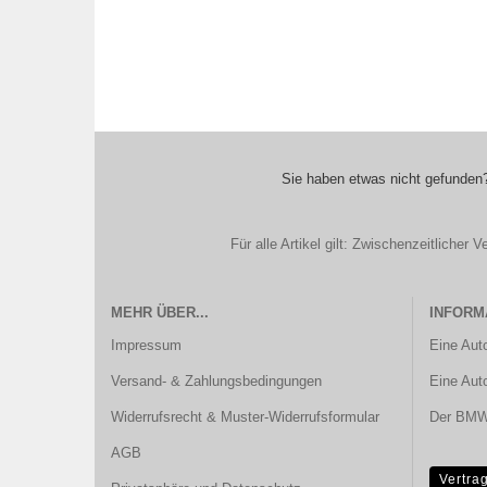
Sie haben etwas nicht gefunden?
Für alle Artikel gilt: Zwischenzeitliche
MEHR ÜBER...
INFORM
Impressum
Eine Aut
Versand- & Zahlungsbedingungen
Eine Aut
Widerrufsrecht & Muster-Widerrufsformular
Der BMW 
AGB
Vertra