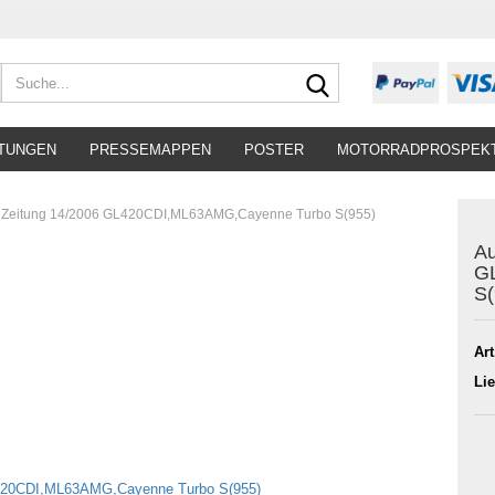
Suche...
TUNGEN
PRESSEMAPPEN
POSTER
MOTORRADPROSPEK
 Zeitung 14/2006 GL420CDI,ML63AMG,Cayenne Turbo S(955)
Au
G
S(
Art
Lie