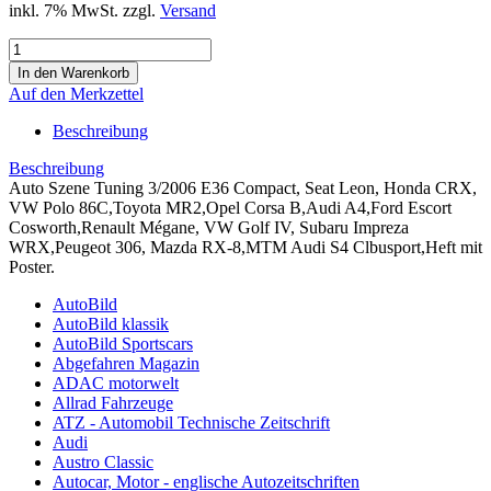
inkl. 7% MwSt. zzgl.
Versand
Auf den Merkzettel
Beschreibung
Beschreibung
Auto Szene Tuning 3/2006 E36 Compact, Seat Leon, Honda CRX,
VW Polo 86C,Toyota MR2,Opel Corsa B,Audi A4,Ford Escort
Cosworth,Renault Mégane, VW Golf IV, Subaru Impreza
WRX,Peugeot 306, Mazda RX-8,MTM Audi S4 Clbusport,Heft mit
Poster.
AutoBild
AutoBild klassik
AutoBild Sportscars
Abgefahren Magazin
ADAC motorwelt
Allrad Fahrzeuge
ATZ - Automobil Technische Zeitschrift
Audi
Austro Classic
Autocar, Motor - englische Autozeitschriften