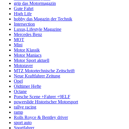
grip das Motormagazin
Gute Fahrt
High Life
hobby das Magazin der Technik
Intersection
Luxus,Lifestyle Magazine
Mercedes Benz
MOT
Mini
Motor Klassik
Motor Maniacs
Motor Sport aktuell
Motoraver
MTZ Motortechnische Zeitschrift
Neue Kraftfahrer Zeitung
Opel
Oldtimer Hefte
Octane
Porsche Scene +Fahrer +9ELF
powerslide Historischer Motorsport
rallye racing
ramp
Rolls Royce & Bentley driver
sport auto
Sportfahrer