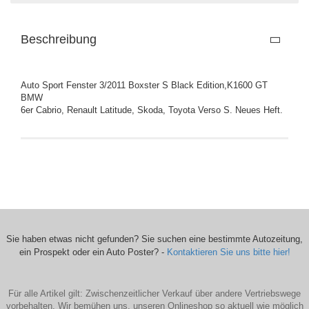
Beschreibung
Auto Sport Fenster 3/2011 Boxster S Black Edition,K1600 GT
BMW
6er Cabrio, Renault Latitude, Skoda, Toyota Verso S. Neues Heft.
Sie haben etwas nicht gefunden? Sie suchen eine bestimmte Autozeitung,
ein Prospekt oder ein Auto Poster? -
Kontaktieren Sie uns bitte hier!
Für alle Artikel gilt: Zwischenzeitlicher Verkauf über andere Vertriebswege
vorbehalten. Wir bemühen uns, unseren Onlineshop so aktuell wie möglich