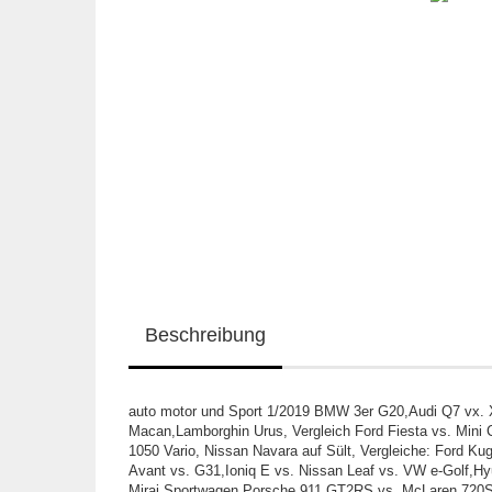
Beschreibung
auto motor und Sport 1/2019 BMW 3er G20,Audi Q7 vx. X
Macan,Lamborghin Urus, Vergleich Ford Fiesta vs. Min
1050 Vario, Nissan Navara auf Sült, Vergleiche: Ford K
Avant vs. G31,Ioniq E vs. Nissan Leaf vs. VW e-Golf,Hy
Mirai,Sportwagen Porsche 911 GT2RS vs. McLaren 720S