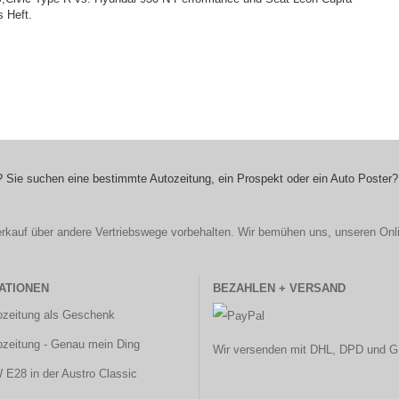
 Heft.
 Sie suchen eine bestimmte Autozeitung, ein Prospekt oder ein Auto Poster?
r Verkauf über andere Vertriebswege vorbehalten. Wir bemühen uns, unseren Onl
ATIONEN
BEZAHLEN + VERSAND
ozeitung als Geschenk
ozeitung - Genau mein Ding
Wir versenden mit DHL, DPD und G
E28 in der Austro Classic