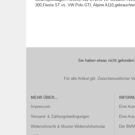
300,Fiesta ST vs. VW Polo GTI, Alpine A110,gebrauchtes
Sie haben etwas nicht gefunden?
Für alle Artikel gilt: Zwischenzeitliche
MEHR ÜBER...
INFORM
Impressum
Eine Aut
Versand- & Zahlungsbedingungen
Eine Aut
Widerrufsrecht & Muster-Widerrufsformular
Der BMW 