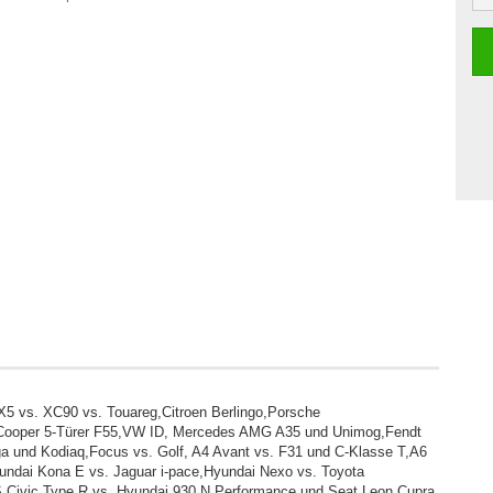
5 vs. XC90 vs. Touareg,Citroen Berlingo,Porsche
i Cooper 5-Türer F55,VW ID, Mercedes AMG A35 und Unimog,Fendt
uga und Kodiaq,Focus vs. Golf, A4 Avant vs. F31 und C-Klasse T,A6
undai Kona E vs. Jaguar i-pace,Hyundai Nexo vs. Toyota
,Civic Type R vs. Hyundai 930 N Performance und Seat Leon Cupra