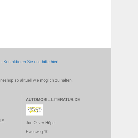
 -
Kontaktieren Sie uns bitte hier!
ineshop so aktuell wie möglich zu halten.
AUTOMOBIL-LITERATUR.DE
LS.
Jan Oliver Höpel
Ewesweg 10