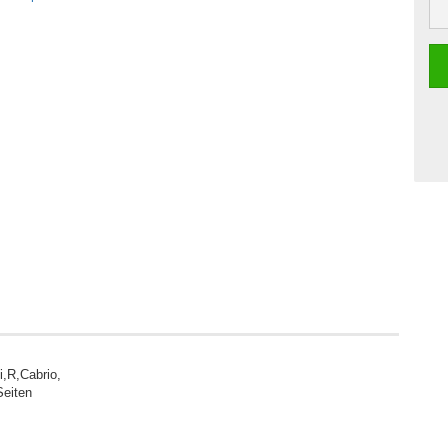
i,R,Cabrio,
Seiten