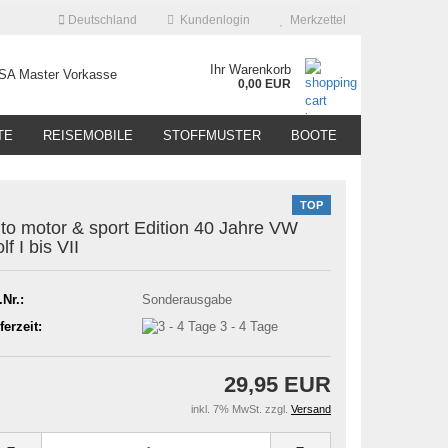
Deutschland
Kundenlogin
Merkzettel
Ihr Warenkorb
0,00 EUR
TE
REISEMOBILE
STOFFMUSTER
BOOTE
TOP
to motor & sport Edition 40 Jahre VW
lf I bis VII
.Nr.:
Sonderausgabe
ferzeit:
3 - 4 Tage
29,95 EUR
inkl. 7% MwSt. zzgl.
Versand