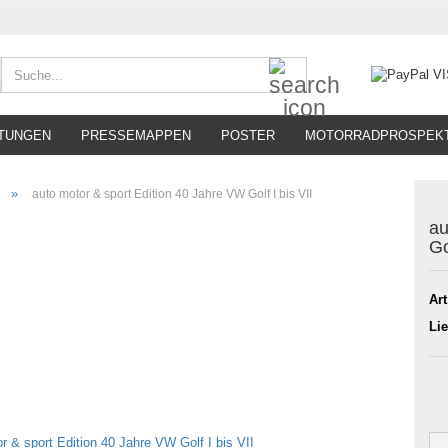
Suche...
TUNGEN
PRESSEMAPPEN
POSTER
MOTORRADPROSPEK
»
auto motor & sport Edition 40 Jahre VW Golf I bis VII
au
Go
Art
Lie