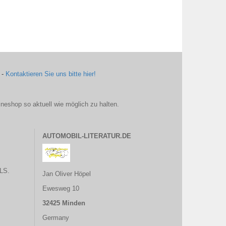
 -
Kontaktieren Sie uns bitte hier!
ineshop so aktuell wie möglich zu halten.
AUTOMOBIL-LITERATUR.DE
LS.
Jan Oliver Höpel
Ewesweg 10
32425 Minden
Germany