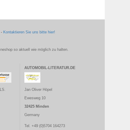
 -
Kontaktieren Sie uns bitte hier!
ineshop so aktuell wie möglich zu halten.
AUTOMOBIL-LITERATUR.DE
LS.
Jan Oliver Höpel
Ewesweg 10
32425 Minden
Germany
Tel. +49 (0)5704 164273