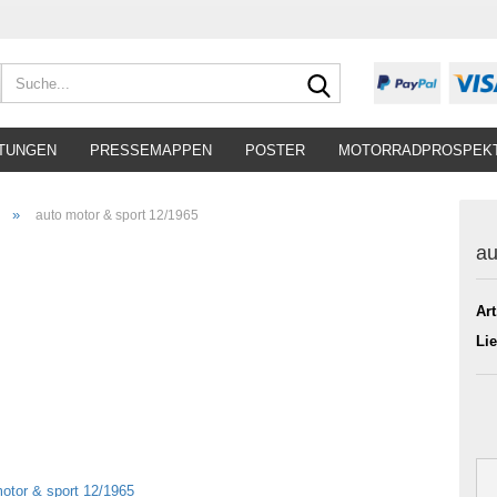
Suche...
TUNGEN
PRESSEMAPPEN
POSTER
MOTORRADPROSPEK
»
auto motor & sport 12/1965
au
Art
Lie