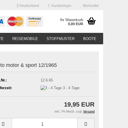
Deutschland
Kundenlogin
Merkzettel
Ihr Warenkorb
0,00 EUR
TE
REISEMOBILE
STOFFMUSTER
BOOTE
to motor & sport 12/1965
.Nr.:
12.6.65
ferzeit:
3 - 4 Tage
19,95 EUR
inkl. 7% MwSt. zzgl.
Versand