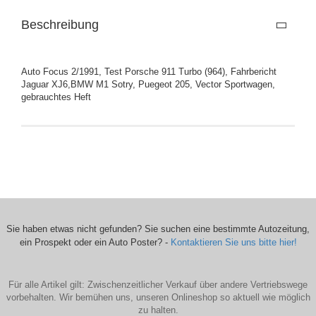
Beschreibung
Auto Focus 2/1991, Test Porsche 911 Turbo (964), Fahrbericht
Jaguar XJ6,BMW M1 Sotry, Puegeot 205, Vector Sportwagen,
gebrauchtes Heft
Sie haben etwas nicht gefunden? Sie suchen eine bestimmte Autozeitung,
ein Prospekt oder ein Auto Poster? -
Kontaktieren Sie uns bitte hier!
Für alle Artikel gilt: Zwischenzeitlicher Verkauf über andere Vertriebswege
vorbehalten. Wir bemühen uns, unseren Onlineshop so aktuell wie möglich
zu halten.