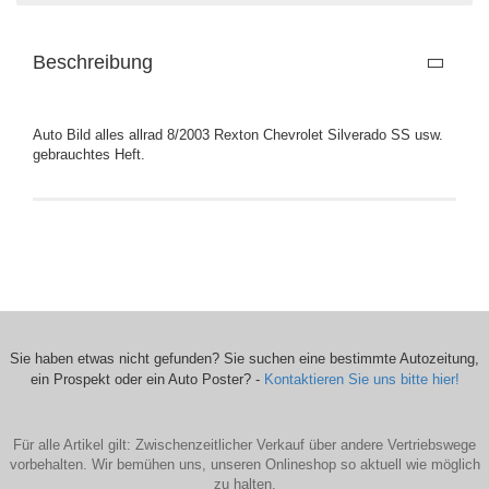
Beschreibung
Auto Bild alles allrad 8/2003 Rexton Chevrolet Silverado SS usw.
gebrauchtes Heft.
Sie haben etwas nicht gefunden? Sie suchen eine bestimmte Autozeitung,
ein Prospekt oder ein Auto Poster? -
Kontaktieren Sie uns bitte hier!
Für alle Artikel gilt: Zwischenzeitlicher Verkauf über andere Vertriebswege
vorbehalten. Wir bemühen uns, unseren Onlineshop so aktuell wie möglich
zu halten.