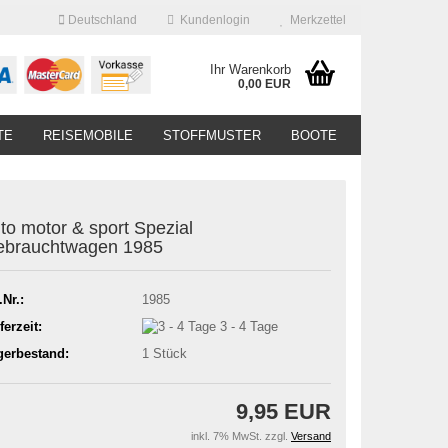
Deutschland
Kundenlogin
Merkzettel
Ihr Warenkorb
0,00 EUR
TE
REISEMOBILE
STOFFMUSTER
BOOTE
to motor & sport Spezial
ebrauchtwagen 1985
.Nr.:
1985
ferzeit:
3 - 4 Tage
gerbestand:
1
Stück
9,95 EUR
inkl. 7% MwSt. zzgl.
Versand