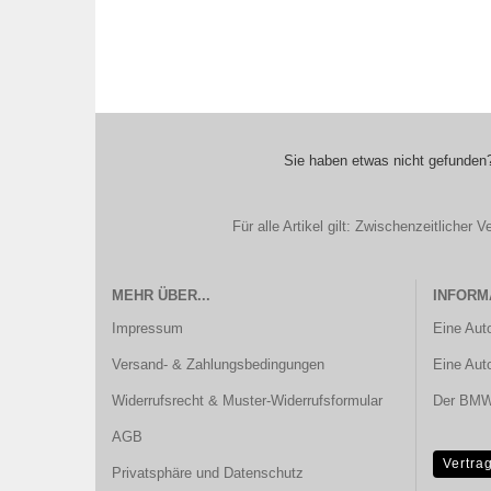
Sie haben etwas nicht gefunden?
Für alle Artikel gilt: Zwischenzeitliche
MEHR ÜBER...
INFORM
Impressum
Eine Aut
Versand- & Zahlungsbedingungen
Eine Aut
Widerrufsrecht & Muster-Widerrufsformular
Der BMW 
AGB
Vertra
Privatsphäre und Datenschutz