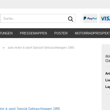
Suche...
TUNGEN
PRESSEMAPPEN
POSTER
MOTORRADPROSPEK
»
auto motor & sport Spezial Gebrauchtwagen 1985
au
G
Art
Lie
La