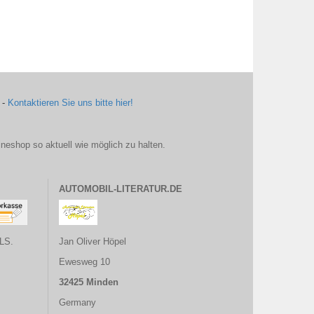
 -
Kontaktieren Sie uns bitte hier!
ineshop so aktuell wie möglich zu halten.
AUTOMOBIL-LITERATUR.DE
LS.
Jan Oliver Höpel
Ewesweg 10
32425 Minden
Germany