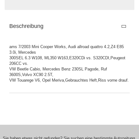
Beschreibung
ams 7/2003 Mini Cooper Works, Audi allroad quattro 4.2,Z4 E85
3.0i, Mercedes
300SEL 6.3 W108, ML350 W163,E320CDi vs. S320CDI,Peugeot
206CC vs.
VW Beetle Cabio, Mercedes Benz 230SL Pagode, Ruf
3600S,Volvo XC90 2.5T,
VW Touarege V6, Opel Meriva,Gebrauchtes Heft,Riss vorne drauf.
Sie haben etwas nicht gefunden? Sie suchen eine bestimmte Autozeitung,