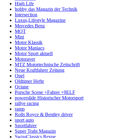
High Life
hobby das Magazin der Technik
Intersection
Luxus,Lifestyle Magazine
Mercedes Benz
MOT
Mini
Motor Klassik
Motor Maniacs
Motor Sport aktuell
Motoraver
MTZ Motortechnische Zeitschrift
Neue Kraftfahrer Zeitung
Opel
Oldtimer Hefte
Octane
Porsche Scene +Fahrer +9ELF
powerslide Historischer Motorsport
rallye racing
ramp
Rolls Royce & Bentley driver
sport auto
Sportfahrer
Super Trabi Magazin
SwissClassics Revue