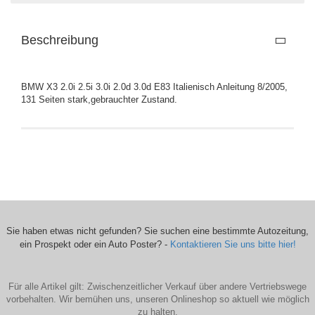
Beschreibung
BMW X3 2.0i 2.5i 3.0i 2.0d 3.0d E83 Italienisch Anleitung 8/2005,
131 Seiten stark,gebrauchter Zustand.
Sie haben etwas nicht gefunden? Sie suchen eine bestimmte Autozeitung,
ein Prospekt oder ein Auto Poster? -
Kontaktieren Sie uns bitte hier!
Für alle Artikel gilt: Zwischenzeitlicher Verkauf über andere Vertriebswege
vorbehalten. Wir bemühen uns, unseren Onlineshop so aktuell wie möglich
zu halten.