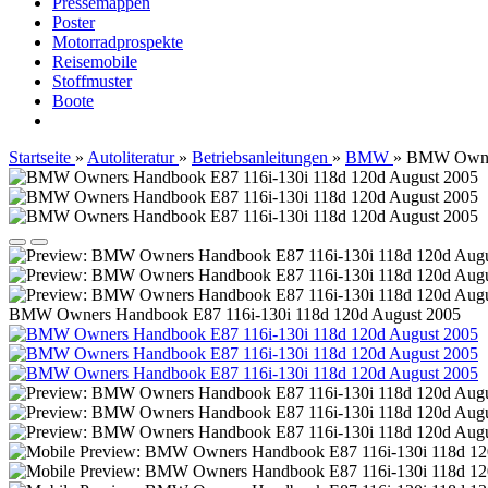
Pressemappen
Poster
Motorradprospekte
Reisemobile
Stoffmuster
Boote
Startseite
»
Autoliteratur
»
Betriebsanleitungen
»
BMW
»
BMW Owner
BMW Owners Handbook E87 116i-130i 118d 120d August 2005