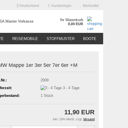
Deutschland
Kundenlogin
Merkzettel
Ihr Warenkorb
0,00 EUR
TE
REISEMOBILE
STOFFMUSTER
BOOTE
W Mappe 1er 3er 5er 7er 6er +M
.Nr.:
2009
ferzeit:
3 - 4 Tage
gerbestand:
1
Stück
11,90 EUR
inkl. 19% MwSt. zzgl.
Versand