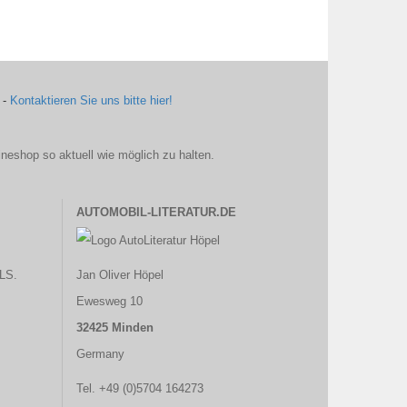
 -
Kontaktieren Sie uns bitte hier!
ineshop so aktuell wie möglich zu halten.
AUTOMOBIL-LITERATUR.DE
LS.
Jan Oliver Höpel
Ewesweg 10
32425 Minden
Germany
Tel. +49 (0)5704 164273