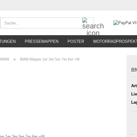
Suche...
TUNGEN
PRESSEMAPPEN
POSTER
MOTORRADPROSPEK
»
BMW
BMW Mappe 1er 3er 5er 7er 6er +M
BM
Art
Lie
La