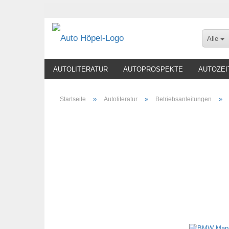
Alle
AUTOLITERATUR
AUTOPROSPEKTE
AUTOZEI
»
»
»
Startseite
Autoliteratur
Betriebsanleitungen