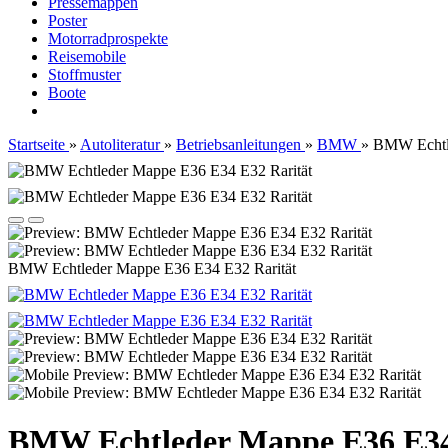
Pressemappen
Poster
Motorradprospekte
Reisemobile
Stoffmuster
Boote
Startseite
»
Autoliteratur
»
Betriebsanleitungen
»
BMW
»
BMW Echtle
BMW Echtleder Mappe E36 E34 E32 Rarität
BMW Echtleder Mappe E36 E34