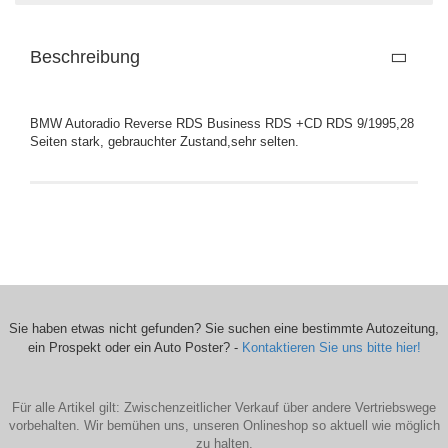
Beschreibung
BMW Autoradio Reverse RDS Business RDS +CD RDS 9/1995,28
Seiten stark, gebrauchter Zustand,sehr selten.
Sie haben etwas nicht gefunden? Sie suchen eine bestimmte Autozeitung,
ein Prospekt oder ein Auto Poster? -
Kontaktieren Sie uns bitte hier!
Für alle Artikel gilt: Zwischenzeitlicher Verkauf über andere Vertriebswege
vorbehalten. Wir bemühen uns, unseren Onlineshop so aktuell wie möglich
zu halten.