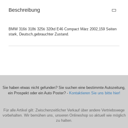
Beschreibung
BMW 316ti 318ti 325ti 320td E46 Compact März 2002,159 Seiten
stark, Deutsch,gebrauchter Zustand.
Sie haben etwas nicht gefunden? Sie suchen eine bestimmte Autozeitung,
ein Prospekt oder ein Auto Poster? -
Kontaktieren Sie uns bitte hier!
Für alle Artikel gilt: Zwischenzeitlicher Verkauf über andere Vertriebswege
vorbehalten. Wir bemühen uns, unseren Onlineshop so aktuell wie möglich
zu halten.