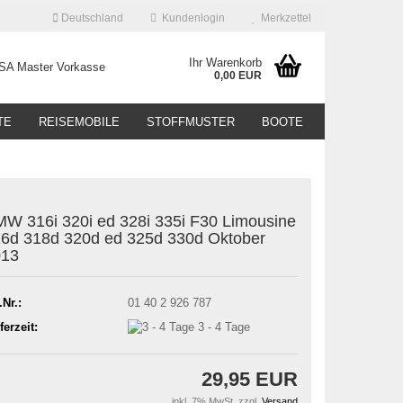
Deutschland
Kundenlogin
Merkzettel
Ihr Warenkorb
0,00 EUR
TE
REISEMOBILE
STOFFMUSTER
BOOTE
W 316i 320i ed 328i 335i F30 Limousine
6d 318d 320d ed 325d 330d Oktober
013
.Nr.:
01 40 2 926 787
ferzeit:
3 - 4 Tage
29,95 EUR
inkl. 7% MwSt. zzgl.
Versand