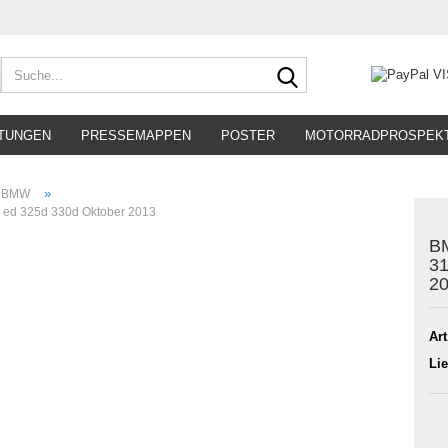
Suche...
TUNGEN
PRESSEMAPPEN
POSTER
MOTORRADPROSPEK
»
BMW
 ed 325d 330d Oktober 2013
BM
31
2
Art
Lie