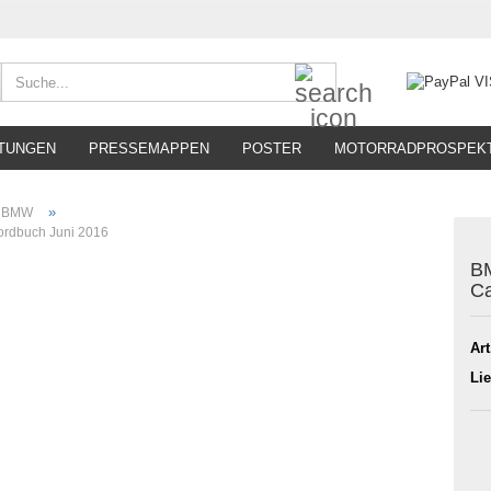
Suche...
TUNGEN
PRESSEMAPPEN
POSTER
MOTORRADPROSPEK
»
BMW
ordbuch Juni 2016
BM
Ca
Art
Lie