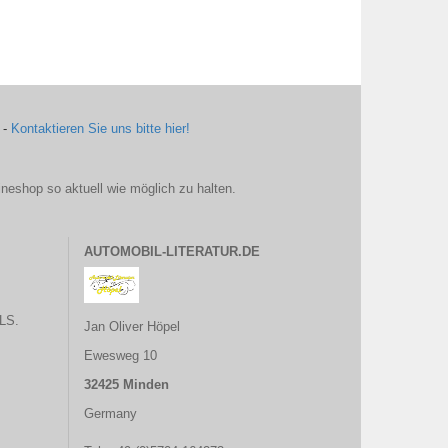
 -
Kontaktieren Sie uns bitte hier!
ineshop so aktuell wie möglich zu halten.
AUTOMOBIL-LITERATUR.DE
LS.
Jan Oliver Höpel
Ewesweg 10
32425 Minden
Germany