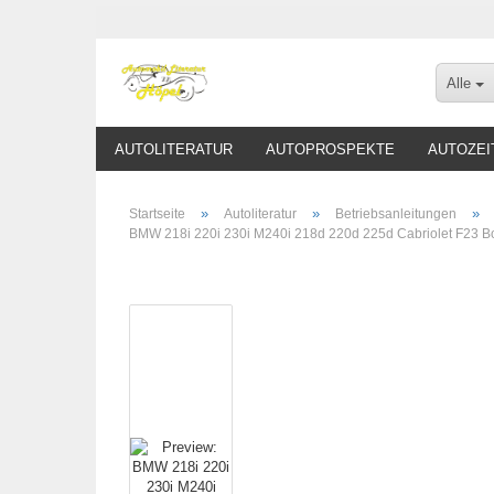
Alle
AUTOLITERATUR
AUTOPROSPEKTE
AUTOZEI
»
»
»
Startseite
Autoliteratur
Betriebsanleitungen
BMW 218i 220i 230i M240i 218d 220d 225d Cabriolet F23 B