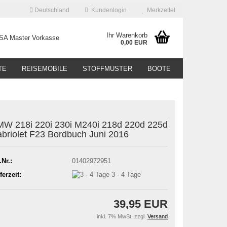
Deutschland
Kundenlogin
Merkzettel
Ihr Warenkorb
0,00 EUR
TE
REISEMOBILE
STOFFMUSTER
BOOTE
W 218i 220i 230i M240i 218d 220d 225d
briolet F23 Bordbuch Juni 2016
.Nr.:
01402972951
ferzeit:
3 - 4 Tage
39,95 EUR
inkl. 7% MwSt. zzgl.
Versand