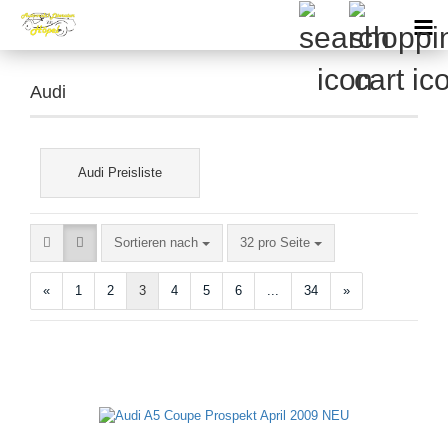
Audi
Audi Preisliste
Sortieren nach
pro Seite
Sortieren nach
32 pro Seite
«
1
2
3
4
5
6
...
34
»