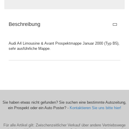
Beschreibung
Audi A4 Limousine & Avant Prospektmappe Januar 2000 (Typ B5),
sehr ausführliche Mappe.
Sie haben etwas nicht gefunden? Sie suchen eine bestimmte Autozeitung,
ein Prospekt oder ein Auto Poster? -
Kontaktieren Sie uns bitte hier!
Für alle Artikel gilt: Zwischenzeitlicher Verkauf über andere Vertriebswege