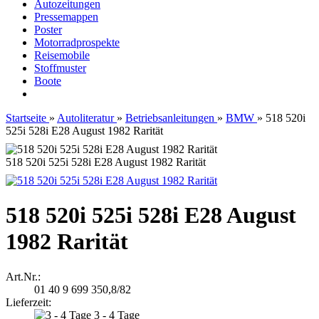
Autozeitungen
Pressemappen
Poster
Motorradprospekte
Reisemobile
Stoffmuster
Boote
Startseite
»
Autoliteratur
»
Betriebsanleitungen
»
BMW
»
518 520i
525i 528i E28 August 1982 Rarität
518 520i 525i 528i E28 August 1982 Rarität
518 520i 525i 528i E28 August
1982 Rarität
Art.Nr.:
01 40 9 699 350,8/82
Lieferzeit:
3 - 4 Tage