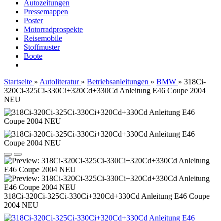
Autozeitungen
Pressemappen
Poster
Motorradprospekte
Reisemobile
Stoffmuster
Boote
Startseite
»
Autoliteratur
»
Betriebsanleitungen
»
BMW
»
318Ci-
320Ci-325Ci-330Ci+320Cd+330Cd Anleitung E46 Coupe 2004
NEU
318Ci-320Ci-325Ci-330Ci+320Cd+330Cd Anleitung E46 Coupe
2004 NEU