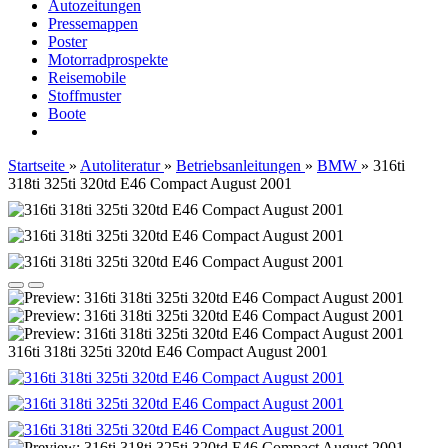
Autozeitungen
Pressemappen
Poster
Motorradprospekte
Reisemobile
Stoffmuster
Boote
Startseite
»
Autoliteratur
»
Betriebsanleitungen
»
BMW
»
316ti
318ti 325ti 320td E46 Compact August 2001
316ti 318ti 325ti 320td E46 Compact August 2001