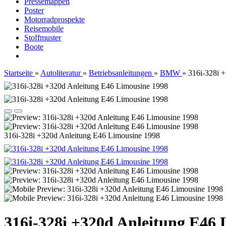
Pressemappen
Poster
Motorradprospekte
Reisemobile
Stoffmuster
Boote
Startseite
»
Autoliteratur
»
Betriebsanleitungen
»
BMW
»
316i-328i 
316i-328i +320d Anleitung E46 Limousine 1998
316i-328i +320d Anleitung E46 