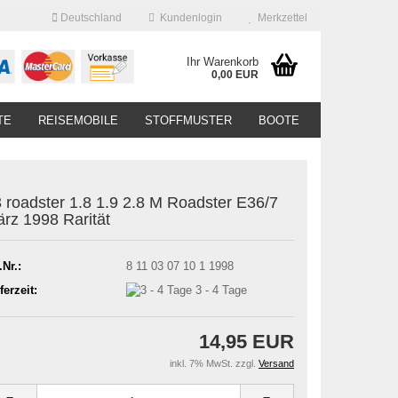
Deutschland
Kundenlogin
Merkzettel
Ihr Warenkorb
0,00 EUR
TE
REISEMOBILE
STOFFMUSTER
BOOTE
 roadster 1.8 1.9 2.8 M Roadster E36/7
rz 1998 Rarität
.Nr.:
8 11 03 07 10 1 1998
ferzeit:
3 - 4 Tage
14,95 EUR
inkl. 7% MwSt. zzgl.
Versand