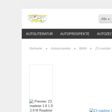
Alle
AUTOLITERATUR
AUTOPROSPEKTE
AUTOZEI
»
»
»
Startseite
Autoprospekte
BMW
Z3 roadster 