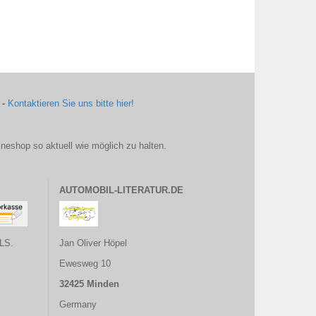
 -
Kontaktieren Sie uns bitte hier!
ineshop so aktuell wie möglich zu halten.
AUTOMOBIL-LITERATUR.DE
LS.
Jan Oliver Höpel
Ewesweg 10
32425 Minden
Germany