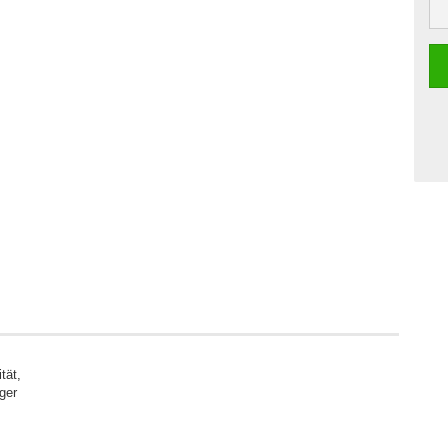
tät,
ger