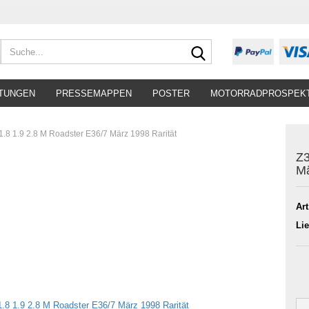
Suche...
TUNGEN
PRESSEMAPPEN
POSTER
MOTORRADPROSPEK
1.8 1.9 2.8 M Roadster E36/7 März 1998 Rarität
Z3
Mä
Art
Lie