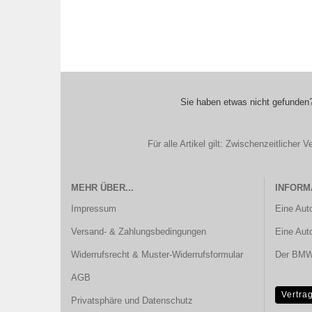
Sie haben etwas nicht gefunden?
Für alle Artikel gilt: Zwischenzeitliche
MEHR ÜBER...
INFORM
Impressum
Eine Aut
Versand- & Zahlungsbedingungen
Eine Aut
Widerrufsrecht & Muster-Widerrufsformular
Der BMW 
AGB
Vertra
Privatsphäre und Datenschutz