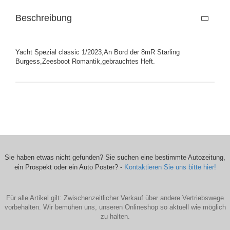
Beschreibung
Yacht Spezial classic 1/2023,An Bord der 8mR Starling
Burgess,Zeesboot Romantik,gebrauchtes Heft.
Sie haben etwas nicht gefunden? Sie suchen eine bestimmte Autozeitung,
ein Prospekt oder ein Auto Poster? -
Kontaktieren Sie uns bitte hier!
Für alle Artikel gilt: Zwischenzeitlicher Verkauf über andere Vertriebswege
vorbehalten. Wir bemühen uns, unseren Onlineshop so aktuell wie möglich
zu halten.