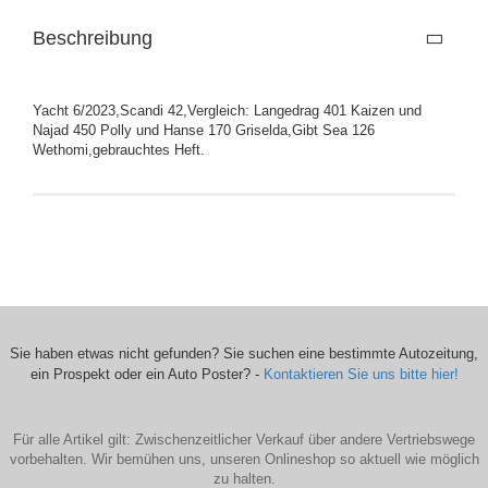
Beschreibung
Yacht 6/2023,Scandi 42,Vergleich: Langedrag 401 Kaizen und
Najad 450 Polly und Hanse 170 Griselda,Gibt Sea 126
Wethomi,gebrauchtes Heft.
Sie haben etwas nicht gefunden? Sie suchen eine bestimmte Autozeitung,
ein Prospekt oder ein Auto Poster? -
Kontaktieren Sie uns bitte hier!
Für alle Artikel gilt: Zwischenzeitlicher Verkauf über andere Vertriebswege
vorbehalten. Wir bemühen uns, unseren Onlineshop so aktuell wie möglich
zu halten.