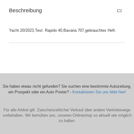
Beschreibung
Yacht 20/2023,Test: Rapido 40,Bavaria 707,gebrauchtes Heft.
Sie haben etwas nicht gefunden? Sie suchen eine bestimmte Autozeitung,
ein Prospekt oder ein Auto Poster? -
Kontaktieren Sie uns bitte hier!
Für alle Artikel gilt: Zwischenzeitlicher Verkauf über andere Vertriebswege
vorbehalten. Wir bemühen uns, unseren Onlineshop so aktuell wie möglich
zu halten.