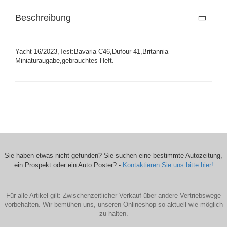
Beschreibung
Yacht 16/2023,Test:Bavaria C46,Dufour 41,Britannia
Miniaturaugabe,gebrauchtes Heft.
Sie haben etwas nicht gefunden? Sie suchen eine bestimmte Autozeitung,
ein Prospekt oder ein Auto Poster? -
Kontaktieren Sie uns bitte hier!
Für alle Artikel gilt: Zwischenzeitlicher Verkauf über andere Vertriebswege
vorbehalten. Wir bemühen uns, unseren Onlineshop so aktuell wie möglich
zu halten.