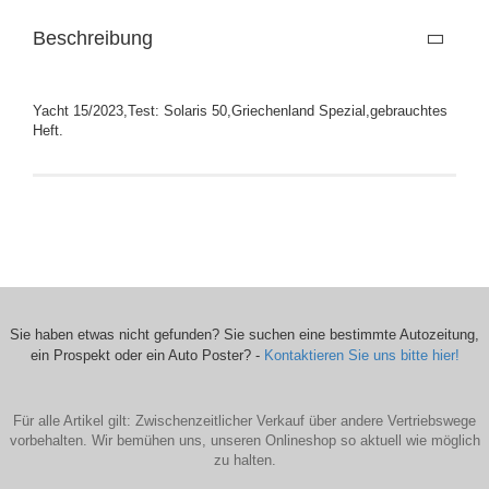
Beschreibung
Yacht 15/2023,Test: Solaris 50,Griechenland Spezial,gebrauchtes
Heft.
Sie haben etwas nicht gefunden? Sie suchen eine bestimmte Autozeitung,
ein Prospekt oder ein Auto Poster? -
Kontaktieren Sie uns bitte hier!
Für alle Artikel gilt: Zwischenzeitlicher Verkauf über andere Vertriebswege
vorbehalten. Wir bemühen uns, unseren Onlineshop so aktuell wie möglich
zu halten.