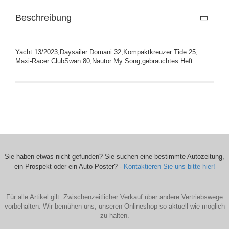
Beschreibung
Yacht 13/2023,Daysailer Domani 32,Kompaktkreuzer Tide 25,
Maxi-Racer ClubSwan 80,Nautor My Song,gebrauchtes Heft.
Sie haben etwas nicht gefunden? Sie suchen eine bestimmte Autozeitung,
ein Prospekt oder ein Auto Poster? -
Kontaktieren Sie uns bitte hier!
Für alle Artikel gilt: Zwischenzeitlicher Verkauf über andere Vertriebswege
vorbehalten. Wir bemühen uns, unseren Onlineshop so aktuell wie möglich
zu halten.