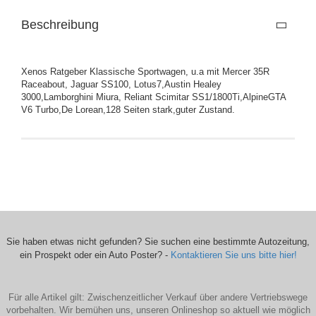
Beschreibung
Xenos Ratgeber Klassische Sportwagen, u.a mit Mercer 35R
Raceabout, Jaguar SS100, Lotus7,Austin Healey
3000,Lamborghini Miura, Reliant Scimitar SS1/1800Ti,AlpineGTA
V6 Turbo,De Lorean,128 Seiten stark,guter Zustand.
Sie haben etwas nicht gefunden? Sie suchen eine bestimmte Autozeitung,
ein Prospekt oder ein Auto Poster? -
Kontaktieren Sie uns bitte hier!
Für alle Artikel gilt: Zwischenzeitlicher Verkauf über andere Vertriebswege
vorbehalten. Wir bemühen uns, unseren Onlineshop so aktuell wie möglich