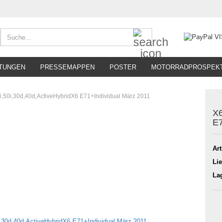
Suche...
TUNGEN
PRESSEMAPPEN
POSTER
MOTORRADPROSPEK
i,50i,30d,40d,ActiveHybridX6 E71+Individual März 2011
X6
E7
Art
Lie
La