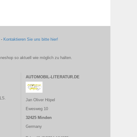
 -
Kontaktieren Sie uns bitte hier!
ineshop so aktuell wie möglich zu halten.
AUTOMOBIL-LITERATUR.DE
LS.
Jan Oliver Höpel
Ewesweg 10
32425 Minden
Germany