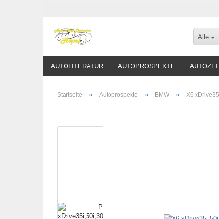
Alle
AUTOLITERATUR
AUTOPROSPEKTE
AUTOZEI
»
»
»
Startseite
Autoprospekte
BMW
X6 xDrive35