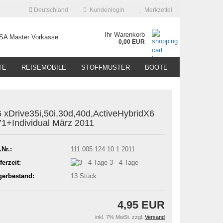
Deutschland
Kundenlogin
Merkzettel
Ihr Warenkorb
0,00 EUR
TE
REISEMOBILE
STOFFMUSTER
BOOTE
 xDrive35i,50i,30d,40d,ActiveHybridX6
1+Individual März 2011
.Nr.:
111 005 124 10 1 2011
ferzeit:
3 - 4 Tage
gerbestand:
13
Stück
4,95 EUR
inkl. 7% MwSt. zzgl.
Versand