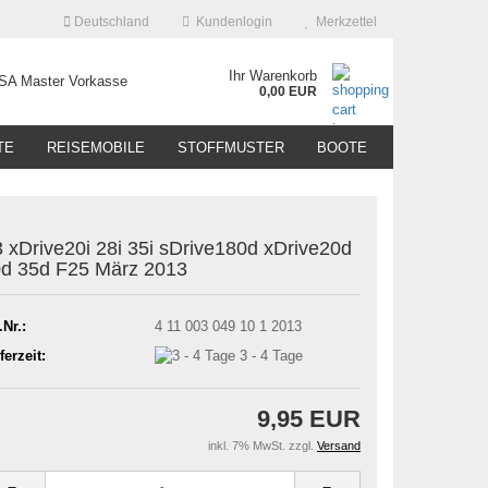
Deutschland
Kundenlogin
Merkzettel
Ihr Warenkorb
0,00 EUR
TE
REISEMOBILE
STOFFMUSTER
BOOTE
 xDrive20i 28i 35i sDrive180d xDrive20d
d 35d F25 März 2013
.Nr.:
4 11 003 049 10 1 2013
ferzeit:
3 - 4 Tage
9,95 EUR
inkl. 7% MwSt. zzgl.
Versand