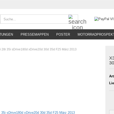
Suche...
TUNGEN
PRESSEMAPPEN
POSTER
MOTORRADPROSPEK
i 28i 35i sDrive180d xDrive20d 30d 35d F25 März 2013
X3
30
Art
Lie