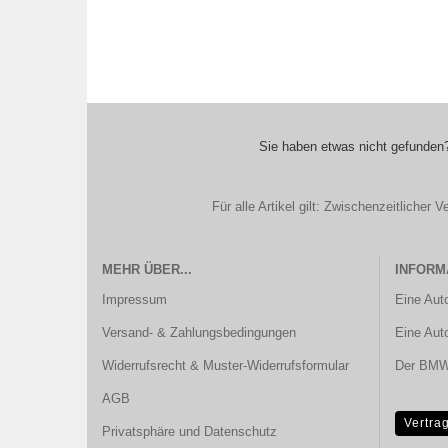
Sie haben etwas nicht gefunden?
Für alle Artikel gilt: Zwischenzeitliche
MEHR ÜBER...
INFORM
Impressum
Eine Aut
Versand- & Zahlungsbedingungen
Eine Aut
Widerrufsrecht & Muster-Widerrufsformular
Der BMW 
AGB
Vertra
Privatsphäre und Datenschutz