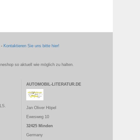
 -
Kontaktieren Sie uns bitte hier!
ineshop so aktuell wie möglich zu halten.
AUTOMOBIL-LITERATUR.DE
LS.
Jan Oliver Höpel
Ewesweg 10
32425 Minden
Germany