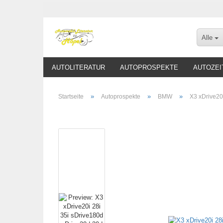
Alle
AUTOLITERATUR
AUTOPROSPEKTE
AUTOZEI
»
»
»
Startseite
Autoprospekte
BMW
X3 xDrive20