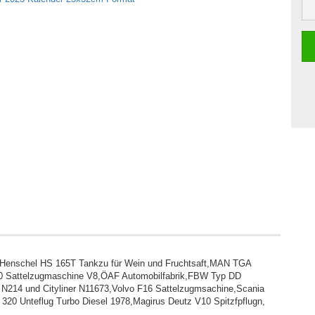
: Henschel HS 165T Tankzu für Wein und Fruchtsaft,MAN TGA
290 Sattelzugmaschine V8,ÖAF Automobilfabrik,FBW Typ DD
N214 und Cityliner N11673,Volvo F16 Sattelzugmsachine,Scania
0 Unteflug Turbo Diesel 1978,Magirus Deutz V10 Spitzfpflugn,