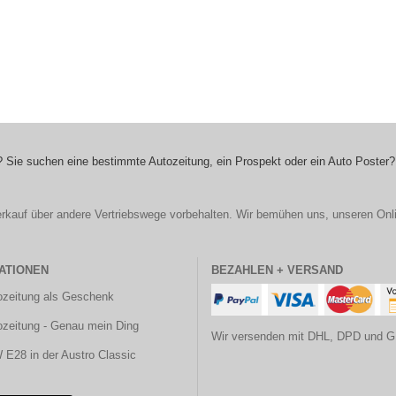
 Sie suchen eine bestimmte Autozeitung, ein Prospekt oder ein Auto Poster?
r Verkauf über andere Vertriebswege vorbehalten. Wir bemühen uns, unseren Onl
ATIONEN
BEZAHLEN + VERSAND
ozeitung als Geschenk
ozeitung - Genau mein Ding
Wir versenden mit DHL, DPD und G
E28 in der Austro Classic