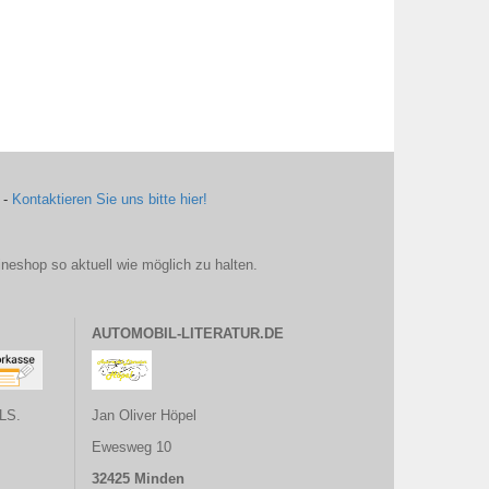
 -
Kontaktieren Sie uns bitte hier!
ineshop so aktuell wie möglich zu halten.
AUTOMOBIL-LITERATUR.DE
LS.
Jan Oliver Höpel
Ewesweg 10
32425 Minden