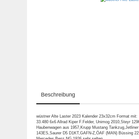
Beschreibung
wüstner Alte Laster 2023 Kalender 23x32cm Format mit
33.480 6x6 Allrad Kiper F.Felder, Unimog 2010,Steyr 1
Haubenwagen aus 1957,Krupp Mustang Tankzug,Jetliner 
143ES,Saurer D5 D1KT,GAFN-Z,ÖAF (MAN) Büssing 22 32
Mercedes Benz NG 1926,sehr selten......