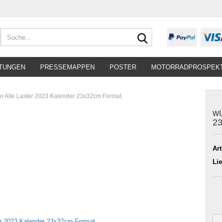
Suche...
TUNGEN
PRESSEMAPPEN
POSTER
MOTORRADPROSPEK
r Alte Laster 2023 Kalender 23x32cm Format
wü
2
Art
Lie