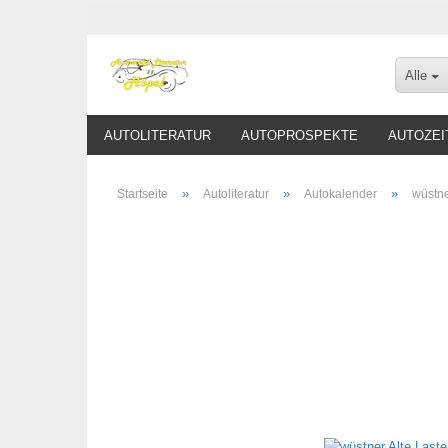
Alle
AUTOLITERATUR
AUTOPROSPEKTE
AUTOZEI
»
»
»
Startseite
Autoliteratur
Autokalender
wüstne