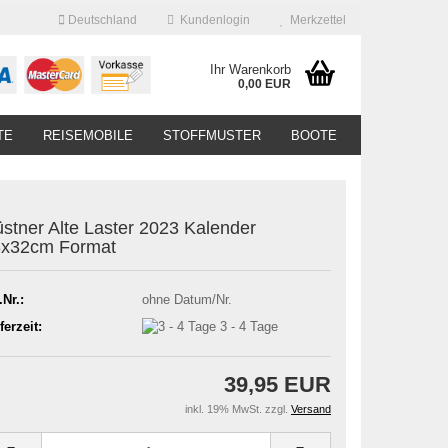
Deutschland
Kundenlogin
Merkzettel
Ihr Warenkorb
0,00 EUR
TE
REISEMOBILE
STOFFMUSTER
BOOTE
stner Alte Laster 2023 Kalender
3x32cm Format
.Nr.:
ohne Datum/Nr.
ferzeit:
3 - 4 Tage
39,95 EUR
inkl. 19% MwSt. zzgl.
Versand