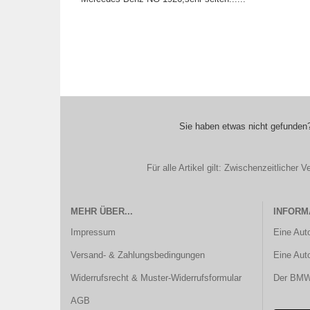
Sie haben etwas nicht gefunden?
Für alle Artikel gilt: Zwischenzeitliche
MEHR ÜBER...
INFORM
Impressum
Eine Aut
Versand- & Zahlungsbedingungen
Eine Aut
Widerrufsrecht & Muster-Widerrufsformular
Der BMW 
AGB