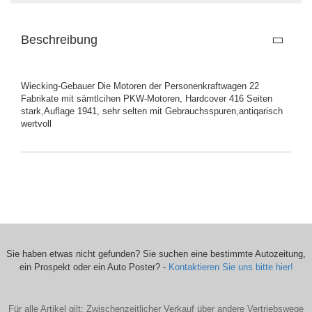
Beschreibung
Wiecking-Gebauer Die Motoren der Personenkraftwagen 22
Fabrikate mit sämtlcihen PKW-Motoren, Hardcover 416 Seiten
stark,Auflage 1941, sehr selten mit Gebrauchsspuren,antiqarisch
wertvoll
Sie haben etwas nicht gefunden? Sie suchen eine bestimmte Autozeitung,
ein Prospekt oder ein Auto Poster? -
Kontaktieren Sie uns bitte hier!
Für alle Artikel gilt: Zwischenzeitlicher Verkauf über andere Vertriebswege