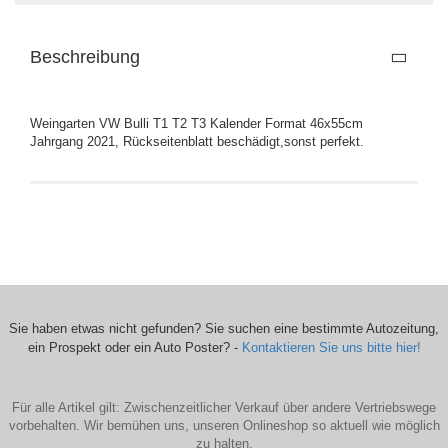
Beschreibung
Weingarten VW Bulli T1 T2 T3 Kalender Format 46x55cm
Jahrgang 2021, Rückseitenblatt beschädigt,sonst perfekt.
Sie haben etwas nicht gefunden? Sie suchen eine bestimmte Autozeitung,
ein Prospekt oder ein Auto Poster? -
Kontaktieren Sie uns bitte hier!
Für alle Artikel gilt: Zwischenzeitlicher Verkauf über andere Vertriebswege
vorbehalten. Wir bemühen uns, unseren Onlineshop so aktuell wie möglich
zu halten.