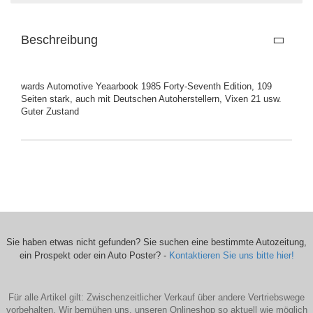
Beschreibung
wards Automotive Yeaarbook 1985 Forty-Seventh Edition, 109
Seiten stark, auch mit Deutschen Autoherstellern, Vixen 21 usw.
Guter Zustand
Sie haben etwas nicht gefunden? Sie suchen eine bestimmte Autozeitung,
ein Prospekt oder ein Auto Poster? -
Kontaktieren Sie uns bitte hier!
Für alle Artikel gilt: Zwischenzeitlicher Verkauf über andere Vertriebswege
vorbehalten. Wir bemühen uns, unseren Onlineshop so aktuell wie möglich