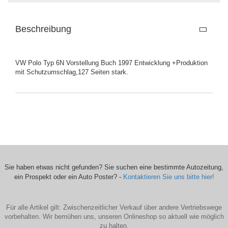
Beschreibung
VW Polo Typ 6N Vorstellung Buch 1997 Entwicklung +Produktion
mit Schutzumschlag,127 Seiten stark.
Sie haben etwas nicht gefunden? Sie suchen eine bestimmte Autozeitung,
ein Prospekt oder ein Auto Poster? -
Kontaktieren Sie uns bitte hier!
Für alle Artikel gilt: Zwischenzeitlicher Verkauf über andere Vertriebswege
vorbehalten. Wir bemühen uns, unseren Onlineshop so aktuell wie möglich
zu halten.