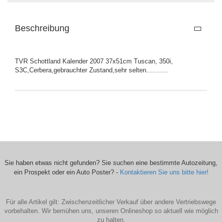
Beschreibung
TVR Schottland Kalender 2007 37x51cm Tuscan, 350i,
S3C,Cerbera,gebrauchter Zustand,sehr selten...........
Sie haben etwas nicht gefunden? Sie suchen eine bestimmte Autozeitung,
ein Prospekt oder ein Auto Poster? -
Kontaktieren Sie uns bitte hier!
Für alle Artikel gilt: Zwischenzeitlicher Verkauf über andere Vertriebswege
vorbehalten. Wir bemühen uns, unseren Onlineshop so aktuell wie möglich
zu halten.